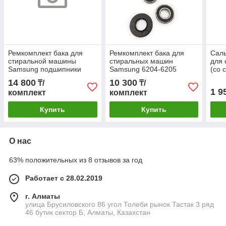
Ремкомплект бака для
Ремкомплект бака для
Саль
стиральной машины
стиральных машин
для
Samsung подшипники
Samsung 6204-6205
(со 
6206-6207, Сальник
Сальник 30x60.55x10/12
14 800
10 300
₸/
₸/
35x75,55x10/12 со
со смазкой ОРИГИНАЛ
1 9
комплект
комплект
смазкой ОРИГИНАЛ NTN
NTN
Купить
Купить
О нас
63% положительных из 8 отзывов за год
Работает с 28.02.2019
г. Алматы
улица Брусиловского 86 угол Толеби рынок Тастак 3 ряд
46 бутик сектор Б, Алматы, Казахстан