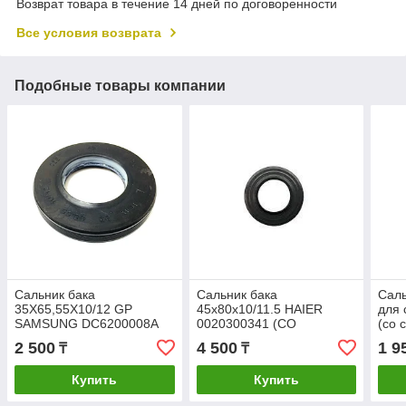
Возврат товара в течение 14 дней по договоренности
Все условия возврата
Подобные товары компании
Сальник бака
Сальник бака
Саль
35Х65,55Х10/12 GP
45x80x10/11.5 HAIER
для
SAMSUNG DC6200008A
0020300341 (СО
(со 
(со смазкой)
СМАЗКОЙ)
2 500
4 500
1 9
₸
₸
Купить
Купить