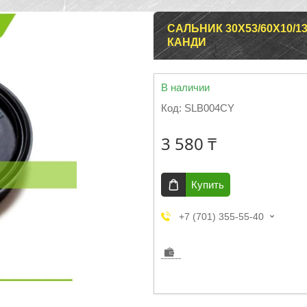
САЛЬНИК 30X53/60X10/
КАНДИ
В наличии
Код:
SLB004CY
3 580 ₸
Купить
+7 (701) 355-55-40