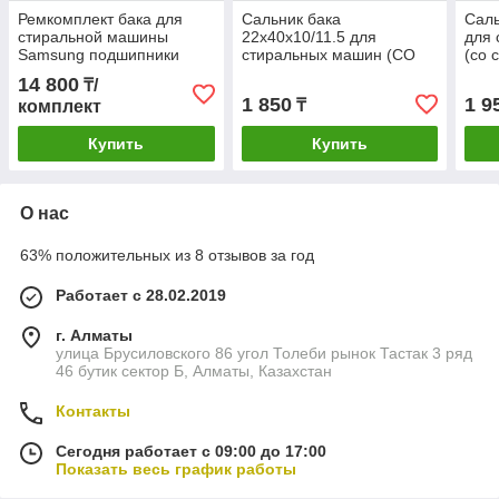
Ремкомплект бака для
Сальник бака
Саль
стиральной машины
22x40x10/11.5 для
для
Samsung подшипники
стиральных машин (СО
(со 
6206-6207, Сальник
СМАЗКОЙ)
14 800
₸/
35x75,55x10/12 со
1 850
1 9
₸
комплект
смазкой ОРИГИНАЛ NTN
Купить
Купить
О нас
63% положительных из 8 отзывов за год
Работает с 28.02.2019
г. Алматы
улица Брусиловского 86 угол Толеби рынок Тастак 3 ряд
46 бутик сектор Б, Алматы, Казахстан
Контакты
Сегодня работает с 09:00 до 17:00
Показать весь график работы