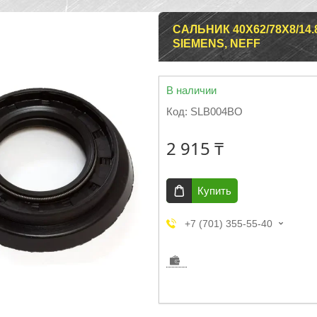
САЛЬНИК 40X62/78X8/1
SIEMENS, NEFF
В наличии
Код:
SLB004BO
2 915 ₸
Купить
+7 (701) 355-55-40