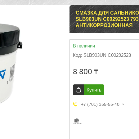
СМАЗКА ДЛЯ САЛЬНИКО
SLB903UN C00292523 7
АНТИКОРРОЗИОННАЯ
В наличии
Код:
SLB903UN C00292523
8 800 ₸
Купить
+7 (701) 355-55-40