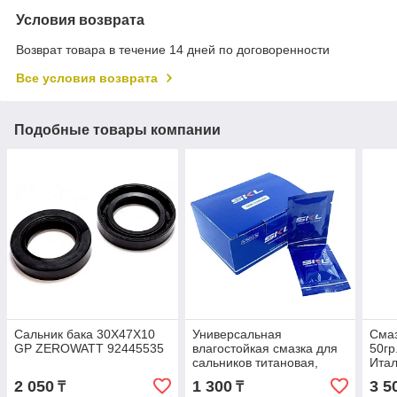
Условия возврата
Возврат товара в течение 14 дней по договоренности
Все условия возврата
Подобные товары компании
Сальник бака 30Х47Х10
Универсальная
Смаз
GP ZEROWATT 92445535
влагостойкая смазка для
50гр
сальников титановая,
Ита
цинковая 5г. пакетик
2 050
1 300
3 5
₸
₸