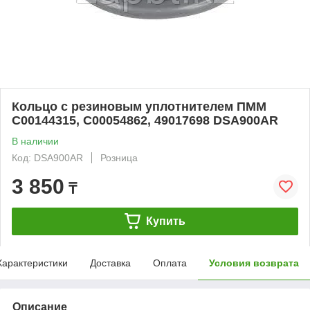
Кольцо с резиновым уплотнителем ПММ
C00144315, C00054862, 49017698 DSA900AR
В наличии
Код: DSA900AR
Розница
3 850
₸
Купить
Характеристики
Доставка
Оплата
Условия возврата
Описание