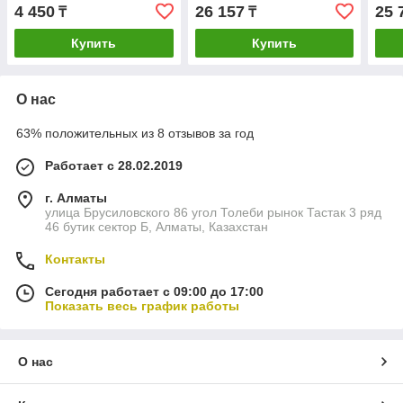
120 SH
184W/-23.3°C
115W
4 450
26 157
25 
₸
₸
Купить
Купить
О нас
63% положительных из 8 отзывов за год
Работает с 28.02.2019
г. Алматы
улица Брусиловского 86 угол Толеби рынок Тастак 3 ряд
46 бутик сектор Б, Алматы, Казахстан
Контакты
Сегодня работает с 09:00 до 17:00
Показать весь график работы
О нас