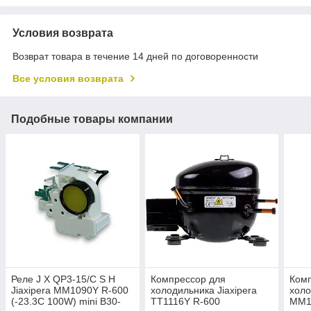
Условия возврата
Возврат товара в течение 14 дней по договоренности
Все условия возврата
Подобные товары компании
Реле J X QP3-15/C S H
Компрессор для
Ком
Jiaxipera MM1090Y R-600
холодильника Jiaxipera
холо
(-23.3С 100W) mini B30-
TT1116Y R-600
MM1