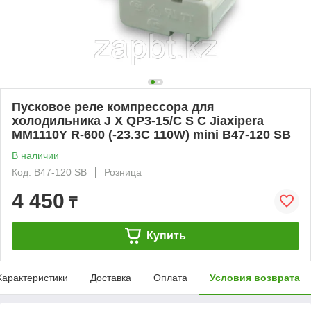
Пусковое реле компрессора для
холодильника J X QP3-15/C S C Jiaxipera
MM1110Y R-600 (-23.3С 110W) mini B47-120 SB
В наличии
Код: B47-120 SB
Розница
4 450
₸
Купить
Характеристики
Доставка
Оплата
Условия возврата